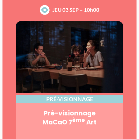
JEU 03 SEP – 10h00
PRÉ-VISIONNAGE
Pré-visionnage
ème
MaCaO 7
Art