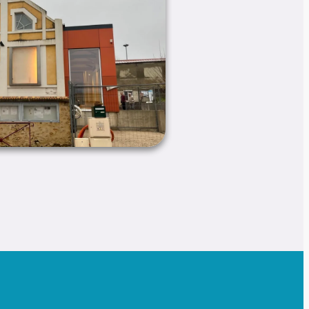
Leaflet
|
©
Maps
©
OpenStreetMap
contributors
Jawg