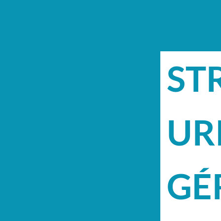
ST
UR
GÉ